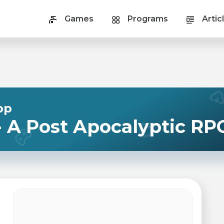
Games
Programs
Artic
pp
 A Post Apocalyptic R