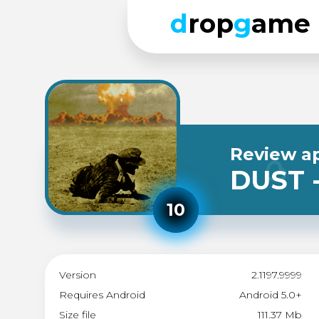
d
rop
g
ame
Review a
DUST -
10
Version
2.1197.9999
Requires Android
Android 5.0+
Size file
111.37 Mb