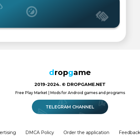
d
rop
g
ame
2019-2024. © DROPGAME.NET
Free Play Market | Mods for Android games and programs
TELEGRAM CHANNEL
ertising
DMCA Policy
Order the application
Feedbac