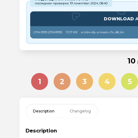
последняя проверка 19 november 2024, 08:40
DOWNLOAD
A
2.1194.9999 (
211949999
)
111.37 MB
arm64-v8a, armeabi-v7a, x86_64
10
1
2
3
4
5
Description
Changelog
Description