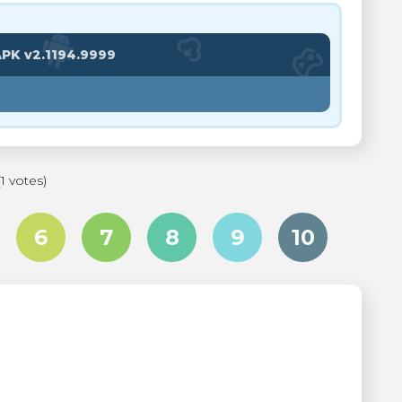
PK v2.1194.9999
(1 votes)
6
7
8
9
10