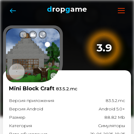
d
rop
g
ame
3.9
Mini Block Craft
83.5.2.mc
Версия приложения
83.5.2.mc
Версия Android
Android 5.0+
Размер
88.82 Mb
Категория
Симуляторы