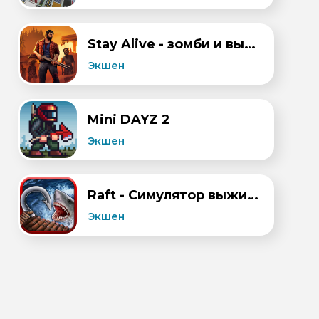
Stay Alive - зомби и выживание
Экшен
Mini DAYZ 2
Экшен
Raft - Симулятор выживания
Экшен