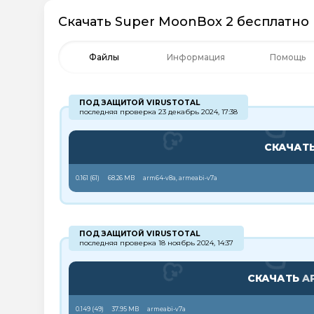
Скачать Super MoonBox 2 бесплатно 
Файлы
Информация
Помощь
ПОД ЗАЩИТОЙ VIRUSTOTAL
последняя проверка 23 декабрь 2024, 17:38
СКАЧАТ
0.161 (
61
)
68.26 MB
arm64-v8a, armeabi-v7a
ПОД ЗАЩИТОЙ VIRUSTOTAL
последняя проверка 18 ноябрь 2024, 14:37
СКАЧАТЬ
A
0.149 (
49
)
37.95 MB
armeabi-v7a