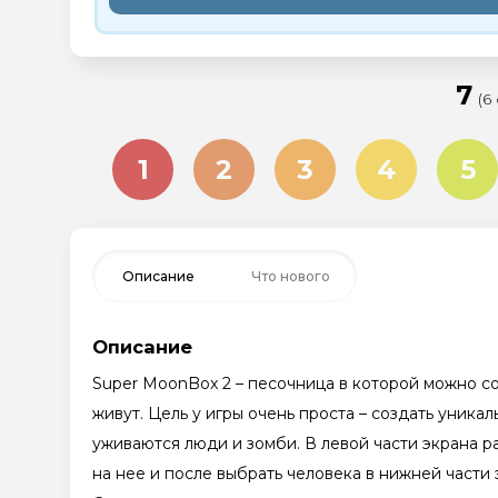
7
(6
1
2
3
4
5
Описание
Что нового
Описание
Super MoonBox 2 – песочница в которой можно соз
живут. Цель у игры очень проста – создать уника
уживаются люди и зомби. В левой части экрана 
на нее и после выбрать человека в нижней части 