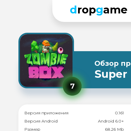
d
rop
g
ame
Обзор п
Super
7
Версия приложения
0.161
Версия Android
Android 6.0+
Размер
68.26 Mb