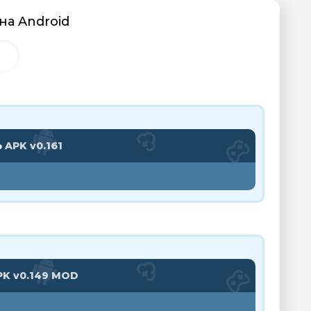
на Android
Ь
APK v0.161
PK v0.149 MOD