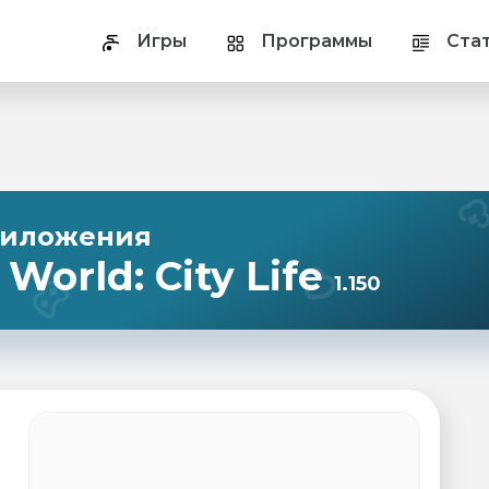
Игры
Программы
Ста
риложения
 World: City Life
1.150