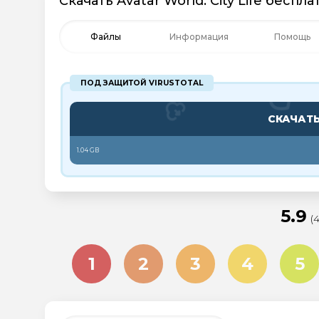
Скачать Avatar World: City Life беспл
Файлы
Информация
Помощь
ПОД ЗАЩИТОЙ VIRUSTOTAL
СКАЧАТ
1.04 GB
5.9
(
1
2
3
4
5