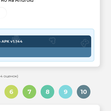
атно на Android
Ь
APK v1.144
44 оценок)
6
7
8
9
10