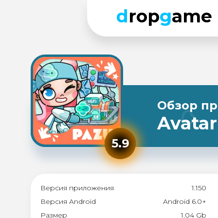
d
rop
g
ame
Обзор п
Avatar
5.9
Версия приложения
1.150
Версия Android
Android 6.0+
Размер
1.04 Gb