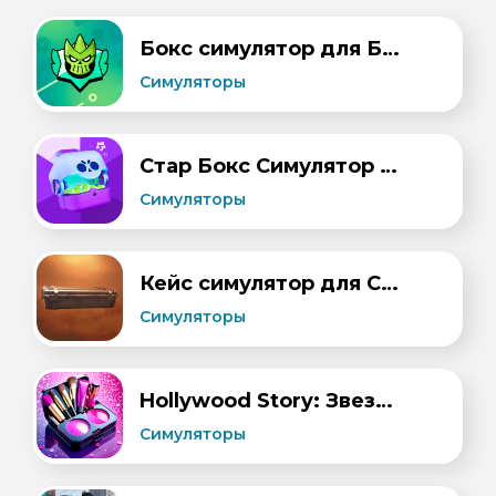
Бокс симулятор для Бравл старс
Симуляторы
Стар Бокс Симулятор для Бравл старс
Симуляторы
Кейс симулятор для Стандофф 2
Симуляторы
Hollywood Story: Звезда моды
Симуляторы