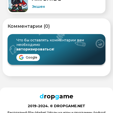
Экшен
Комментарии (0)
Что бы оставлять комментарии вам
необходимо
авторизироваться
!
Google
d
rop
g
ame
2019-2024. © DROPGAME.NET
Бесплатный Play Market | Моды на игры и программы Android