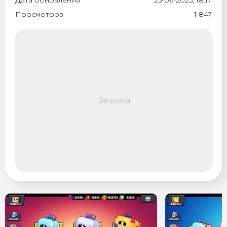
Дата обновления
25-06-2025, 18:17
Просмотров
1 847