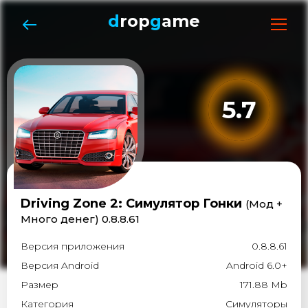
d
rop
g
ame
5.7
Driving Zone 2: Cимулятор Гонки
(Мод +
Много денег) 0.8.8.61
Версия приложения
0.8.8.61
Версия Android
Android 6.0+
Размер
171.88 Mb
Категория
Симуляторы