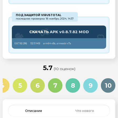
ПОД ЗАЩИТОЙ VIRUSTOTAL
последняя проверка 18 ноябрь 2024, 14:37
СКАЧАТЬ
APK v0.8.7.82 MOD
0.8.7.82 (
98
)
132.13 MB
arm64-v8a, armeabi-v7a
5.7
(10 оценок)
4
5
6
7
8
9
10
Описание
Что нового