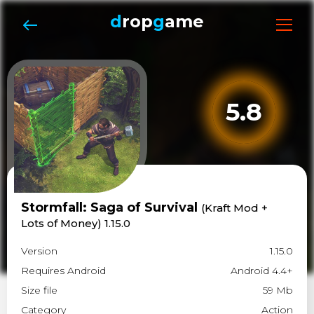
d
rop
g
ame
5.8
Stormfall: Saga of Survival
(Kraft Mod +
Lots of Money) 1.15.0
Version
1.15.0
Requires Android
Android 4.4+
Size file
59 Mb
Category
Action