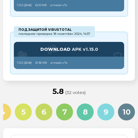
1.15.0 (
2648
)
62.10 MB
armeabi-v7a
ПОД ЗАЩИТОЙ VIRUSTOTAL
последняя проверка 18 november 2024, 14:37
DOWNLOAD
APK v1.15.0
1.15.0 (
2648
)
61.96 MB
armeabi-v7a
5.8
(32 votes)
4
5
6
7
8
9
10