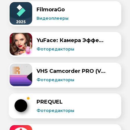
​FilmoraGo
Видеоплееры
YuFace: Камера Эффект, Фейс Ап
Фоторедакторы
VHS Camcorder PRO (VHS Cam Retro 80s)
Фоторедакторы
PREQUEL
Фоторедакторы