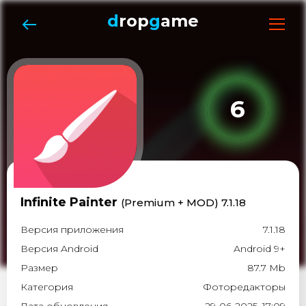
d
rop
g
ame
6
​Infinite Painter
(Premium + MOD) 7.1.18
Версия приложения
7.1.18
Версия Android
Android 9+
Размер
87.7 Mb
Категория
Фоторедакторы