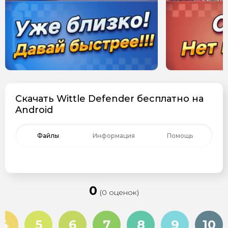
Скачать Wittle Defender бесплатно на
Android
Файлы
Информация
Помощь
0
(0 оценок)
4
5
6
7
8
9
10