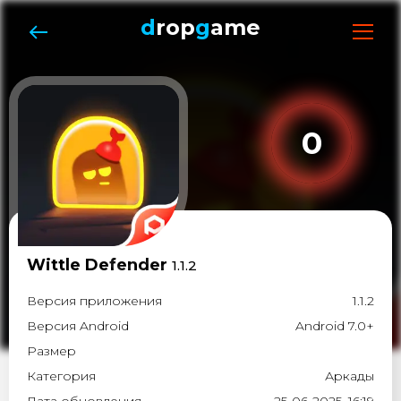
d
rop
g
ame
0
Wittle Defender
1.1.2
Версия приложения
1.1.2
Версия Android
Android 7.0+
Размер
Категория
Аркады