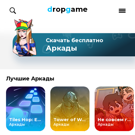
d
rop
g
ame
Скачать бесплатно
Аркады
Лучшие Аркады
Tiles Hop: EDM Rush!
Tower of Winter
Не совсем герой!
Аркады
Аркады
Аркады