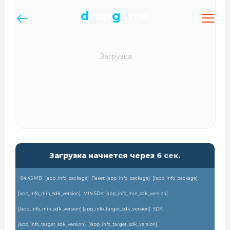
d
rop
g
ame
Загрузка начнется через
6
сек.
84.45 MB
[app_info_package]
Пакет: {app_info_package}
[/app_info_package]
[app_info_min_sdk_version]
MIN SDK: {app_info_min_sdk_version}
[/app_info_min_sdk_version] [app_info_target_sdk_version]
SDK:
{app_info_target_sdk_version}
[/app_info_target_sdk_version]