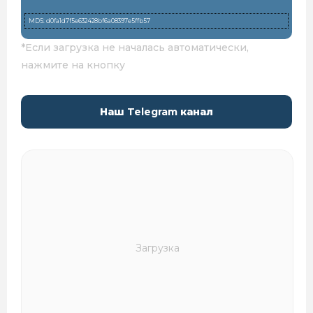
MD5: d0fa1d7f5e632428bf6a08397e5ffb57
*Если загрузка не началась автоматически,
нажмите на кнопку
Наш
Telegram
канал