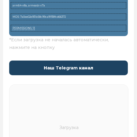
arm64-v8a, armeabi-v7a
MD5: 7a0ee02e931b58c99ca91f38fcd66372
PERMISSIONS: 13
*Если загрузка не началась автоматически,
нажмите на кнопку
Наш
Telegram
канал