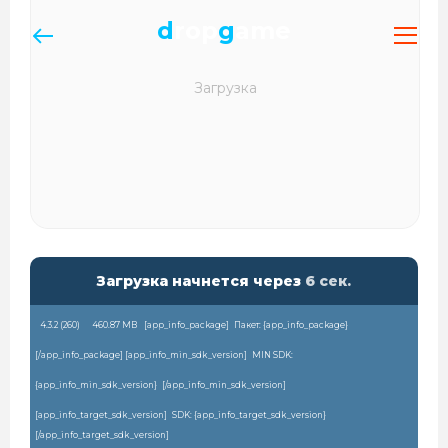
d
rop
g
ame
Загрузка начнется через
6
сек.
4.3.2 (
260
)
460.87 MB
[app_info_package]
Пакет: {app_info_package}
[/app_info_package] [app_info_min_sdk_version]
MIN SDK:
{app_info_min_sdk_version}
[/app_info_min_sdk_version]
[app_info_target_sdk_version]
SDK: {app_info_target_sdk_version}
[/app_info_target_sdk_version]