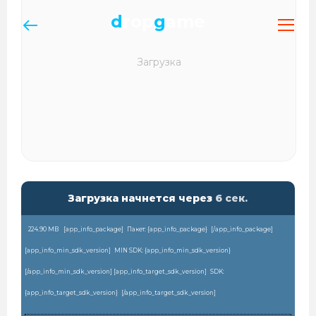
d
rop
g
ame
Загрузка начнется через
6
сек.
224.90 MB
[app_info_package]
Пакет: {app_info_package}
[/app_info_package]
[app_info_min_sdk_version]
MIN SDK: {app_info_min_sdk_version}
[/app_info_min_sdk_version] [app_info_target_sdk_version]
SDK:
{app_info_target_sdk_version}
[/app_info_target_sdk_version]