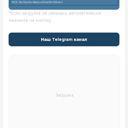
MD5: 56c95a52fc48e2ce4355d59c52f2c6c3
*Если загрузка не началась автоматически,
нажмите на кнопку
Наш
Telegram
канал