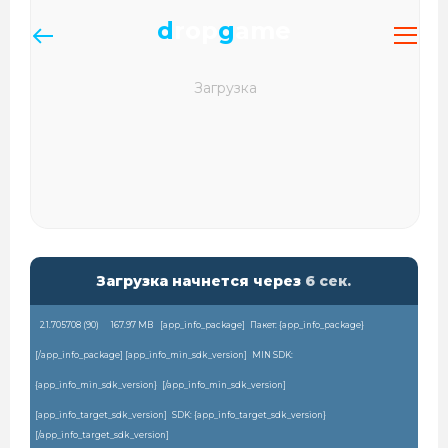
d
rop
g
ame
Загрузка начнется через
6
сек.
2.1.705708 (
90
)
167.97 MB
[app_info_package]
Пакет: {app_info_package}
[/app_info_package] [app_info_min_sdk_version]
MIN SDK:
{app_info_min_sdk_version}
[/app_info_min_sdk_version]
[app_info_target_sdk_version]
SDK: {app_info_target_sdk_version}
[/app_info_target_sdk_version]