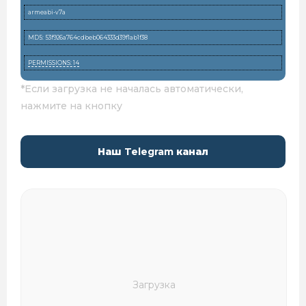
armeabi-v7a
MD5: 53f926a764cdbeb064333d39f1ab1f38
PERMISSIONS: 14
*Если загрузка не началась автоматически,
нажмите на кнопку
Наш
Telegram
канал