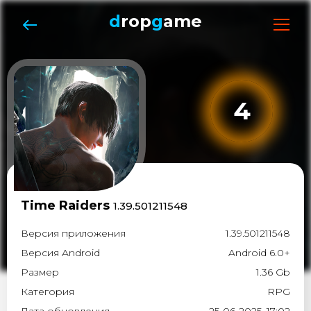
d
rop
g
ame
4
Time Raiders
1.39.501211548
Версия приложения
1.39.501211548
Версия Android
Android 6.0+
Размер
1.36 Gb
Категория
RPG