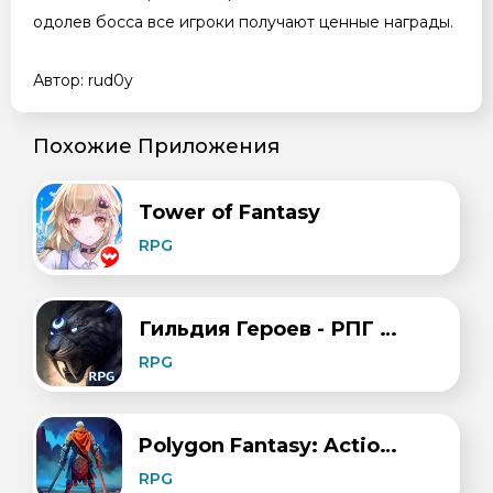
одолев босса все игроки получают ценные награды.
Автор: rud0y
Похожие Приложения
Tower of Fantasy
RPG
Гильдия Героев - РПГ на русском
RPG
Polygon Fantasy: Action RPG
RPG