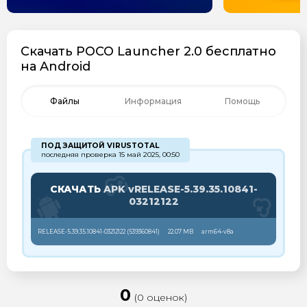
Скачать POCO Launcher 2.0 бесплатно
на Android
Файлы
Информация
Помощь
ПОД ЗАЩИТОЙ VIRUSTOTAL
последняя проверка 15 май 2025, 00:50
СКАЧАТЬ
APK vRELEASE-5.39.35.10841-
03212122
RELEASE-5.39.35.10841-03212122 (
539360841
)
22.07 MB
arm64-v8a
0
(0 оценок)