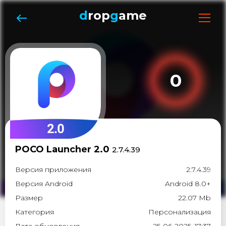
d
rop
g
ame
0
POCO Launcher 2.0
2.7.4.39
Версия приложения
2.7.4.39
Версия Android
Android 8.0+
Размер
22.07 Mb
Категория
Персонализация