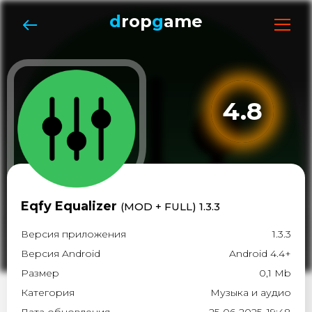
d
rop
g
ame
4.8
Eqfy Equalizer
(MOD + FULL) 1.3.3
Версия приложения
1.3.3
Версия Android
Android 4.4+
Размер
0,1 Mb
Категория
Музыка и aудио