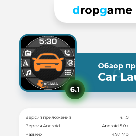
d
rop
g
ame
Обзор п
​Car L
6.1
Версия приложения
4.1.0
Версия Android
Android 5.0+
Размер
14.97 Mb