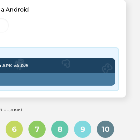
на Android
Ь
APK v4.0.9
44 оценок)
6
7
8
9
10