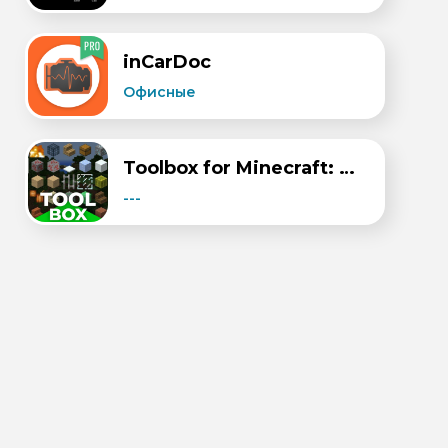
​inCarDoc
Офисные
Toolbox for Minecraft: PE
---